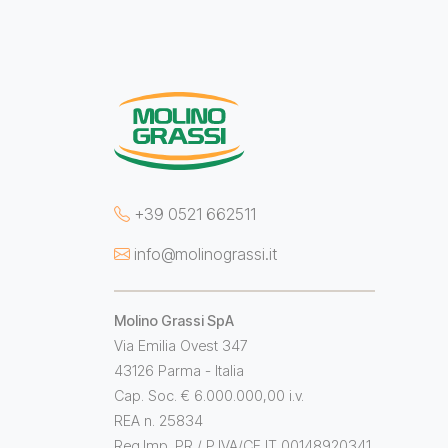
+39 0521 662511
info@molinograssi.it
Molino Grassi SpA
Via Emilia Ovest 347
43126 Parma - Italia
Cap. Soc. € 6.000.000,00 i.v.
REA n. 25834
Reg.Imp. PR / P.IVA/CF IT 00148920341