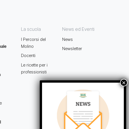
La scuola
News ed Eventi
I Percorsi del
News
nale
Molino
Newsletter
Docenti
Le ricette per i
professionisti
a
e
l