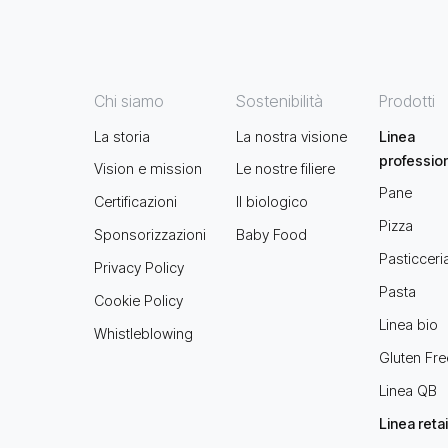
Chi siamo
Sostenibilità
Prodotti
La storia
La nostra visione
Linea
professio
Vision e mission
Le nostre filiere
Pane
Certificazioni
Il biologico
Pizza
Sponsorizzazioni
Baby Food
Pasticceri
Privacy Policy
Pasta
Cookie Policy
Linea bio
Whistleblowing
Gluten Fre
Linea QB
Linea retai