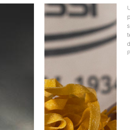
U
p
s
t
d
P