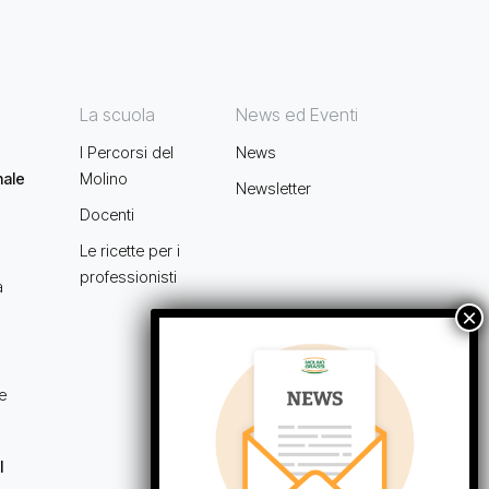
La scuola
News ed Eventi
I Percorsi del
News
nale
Molino
Newsletter
Docenti
Le ricette per i
professionisti
a
e
l