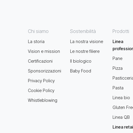
Chi siamo
Sostenibilità
Prodotti
La storia
La nostra visione
Linea
professio
Vision e mission
Le nostre filiere
Pane
Certificazioni
Il biologico
Pizza
Sponsorizzazioni
Baby Food
Pasticceri
Privacy Policy
Pasta
Cookie Policy
Linea bio
Whistleblowing
Gluten Fre
Linea QB
Linea retai