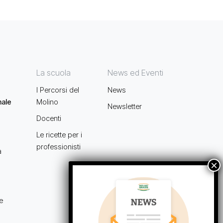
La scuola
News ed Eventi
I Percorsi del
News
nale
Molino
Newsletter
Docenti
Le ricette per i
professionisti
a
e