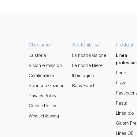
Chi siamo
Sostenibilità
Prodotti
La storia
La nostra visione
Linea
professio
Vision e mission
Le nostre filiere
Pane
Certificazioni
Il biologico
Pizza
Sponsorizzazioni
Baby Food
Pasticceri
Privacy Policy
Pasta
Cookie Policy
Linea bio
Whistleblowing
Gluten Fre
Linea QB