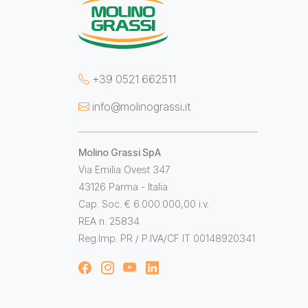
+39 0521 662511
info@molinograssi.it
Molino Grassi SpA
Via Emilia Ovest 347
43126 Parma - Italia
Cap. Soc. € 6.000.000,00 i.v.
REA n. 25834
Reg.Imp. PR / P.IVA/CF IT 00148920341