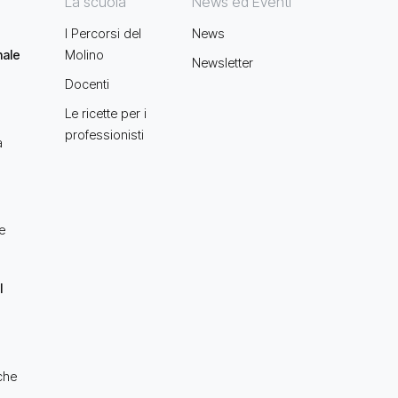
La scuola
News ed Eventi
I Percorsi del
News
nale
Molino
Newsletter
Docenti
Le ricette per i
professionisti
a
e
l
che