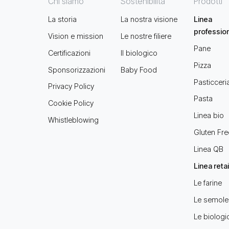
Chi siamo
Sostenibilità
Prodotti
La storia
La nostra visione
Linea
professio
Vision e mission
Le nostre filiere
Pane
Certificazioni
Il biologico
Pizza
Sponsorizzazioni
Baby Food
Pasticceri
Privacy Policy
Pasta
Cookie Policy
Linea bio
Whistleblowing
Gluten Fre
Linea QB
Linea retai
Le farine
Le semole
Le biologi