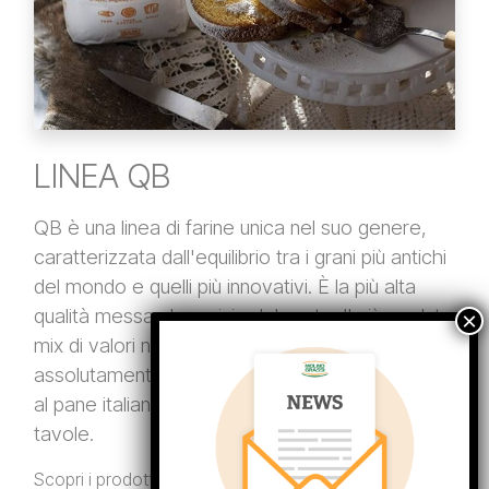
LINEA QB
QB è una linea di farine unica nel suo genere,
caratterizzata dall'equilibrio tra i grani più antichi
del mondo e quelli più innovativi. È la più alta
qualità messa al servizio del gusto. Il più evoluto
mix di valori nutrizionali e di sapori
assolutamente originali: quanto basta per ridare
al pane italiano il ruolo che merita sulle grandi
tavole.
Scopri i prodotti