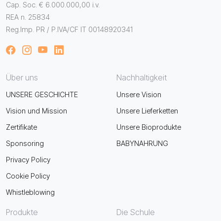
Cap. Soc. € 6.000.000,00 i.v.
REA n. 25834
Reg.Imp. PR / P.IVA/CF IT 00148920341
Über uns
Nachhaltigkeit
UNSERE GESCHICHTE
Unsere Vision
Vision und Mission
Unsere Lieferketten
Zertifikate
Unsere Bioprodukte
Sponsoring
BABYNAHRUNG
Privacy Policy
Cookie Policy
Whistleblowing
Produkte
Die Schule